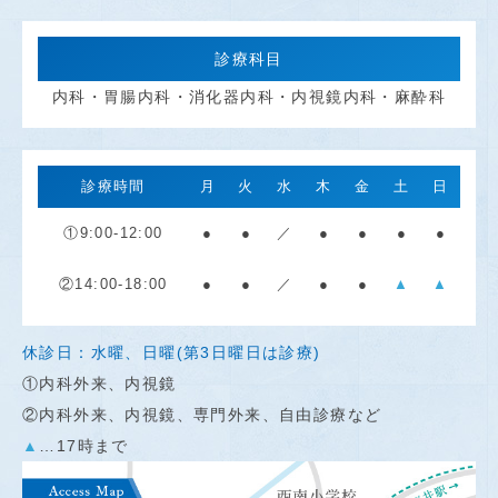
診療科目
内科・胃腸内科・消化器内科・内視鏡内科・麻酔科
診療時間
月
火
水
木
金
土
日
①9:00-12:00
●
●
／
●
●
●
●
②14:00-18:00
●
●
／
●
●
▲
▲
休診日：水曜、日曜(第3日曜日は診療)
①内科外来、内視鏡
②内科外来、内視鏡、専門外来、自由診療など
▲
…17時まで