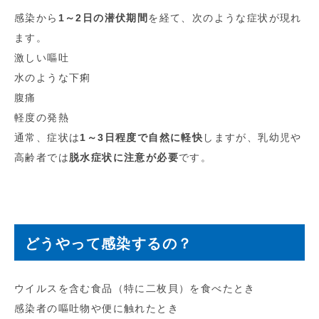
感染から
1～2日の潜伏期間
を経て、次のような症状が現れ
ます。
激しい嘔吐
水のような下痢
腹痛
軽度の発熱
通常、症状は
1～3日程度で自然に軽快
しますが、乳幼児や
高齢者では
脱水症状に注意が必要
です。
どうやって感染するの？
ウイルスを含む食品（特に二枚貝）を食べたとき
感染者の嘔吐物や便に触れたとき