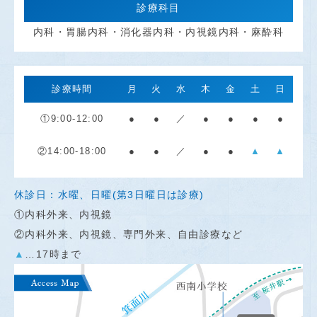
診療科目
内科・胃腸内科・消化器内科・内視鏡内科・麻酔科
診療時間
月
火
水
木
金
土
日
①9:00-12:00
●
●
／
●
●
●
●
②14:00-18:00
●
●
／
●
●
▲
▲
休診日：水曜、日曜(第3日曜日は診療)
①内科外来、内視鏡
②内科外来、内視鏡、専門外来、自由診療など
▲
…17時まで